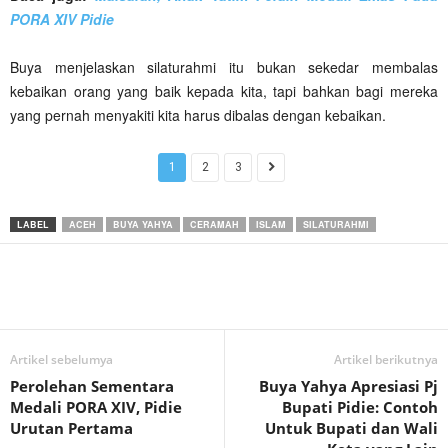
PORA XIV Pidie
Buya menjelaskan silaturahmi itu bukan sekedar membalas
kebaikan orang yang baik kepada kita, tapi bahkan bagi mereka
yang pernah menyakiti kita harus dibalas dengan kebaikan.
1
2
3
LABEL
ACEH
BUYA YAHYA
CERAMAH
ISLAM
SILATURAHMI
Artikel sebelumya
Artikel berikutnya
Perolehan Sementara
Buya Yahya Apresiasi Pj
Medali PORA XIV, Pidie
Bupati Pidie: Contoh
Urutan Pertama
Untuk Bupati dan Wali