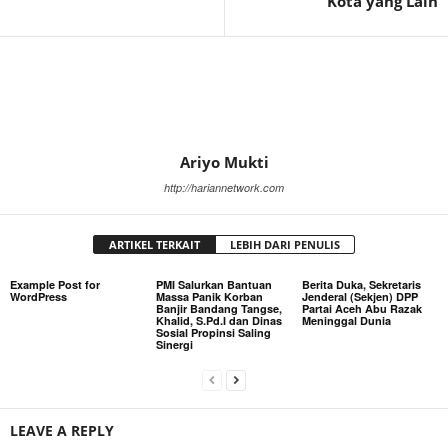
Kota yang Lain
Ariyo Mukti
http://hariannetwork.com
ARTIKEL TERKAIT
LEBIH DARI PENULIS
Example Post for
PMI Salurkan Bantuan
Berita Duka, Sekretaris
WordPress
Massa Panik Korban
Jenderal (Sekjen) DPP
Banjir Bandang Tangse,
Partai Aceh Abu Razak
Khalid, S.Pd.I dan Dinas
Meninggal Dunia
Sosial Propinsi Saling
Sinergi
LEAVE A REPLY