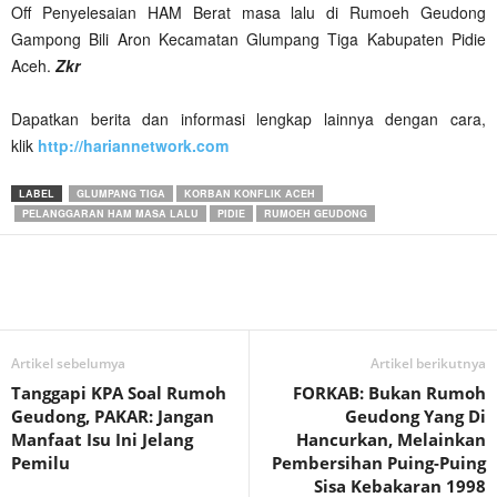
Off Penyelesaian HAM Berat masa lalu di Rumoeh Geudong
Gampong Bili Aron Kecamatan Glumpang Tiga Kabupaten Pidie
Aceh.
Zkr
Dapatkan berita dan informasi lengkap lainnya dengan cara,
klik
http://hariannetwork.com
LABEL
GLUMPANG TIGA
KORBAN KONFLIK ACEH
PELANGGARAN HAM MASA LALU
PIDIE
RUMOEH GEUDONG
Artikel sebelumya
Artikel berikutnya
Tanggapi KPA Soal Rumoh
FORKAB: Bukan Rumoh
Geudong, PAKAR: Jangan
Geudong Yang Di
Manfaat Isu Ini Jelang
Hancurkan, Melainkan
Pemilu
Pembersihan Puing-Puing
Sisa Kebakaran 1998