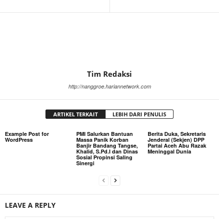
Tim Redaksi
http://nanggroe.hariannetwork.com
ARTIKEL TERKAIT
LEBIH DARI PENULIS
Example Post for
PMI Salurkan Bantuan
Berita Duka, Sekretaris
WordPress
Massa Panik Korban
Jenderal (Sekjen) DPP
Banjir Bandang Tangse,
Partai Aceh Abu Razak
Khalid, S.Pd.I dan Dinas
Meninggal Dunia
Sosial Propinsi Saling
Sinergi
LEAVE A REPLY