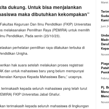
Maret 
 kita dukung. Untuk bisa menjalankan
Teri
ahasiswa maka dibutuhkan kekompakan”
Suda
Kami 
Fakultas Keguruan Dan Ilmu Pendidikan (FKIP) Universitas
Juni 2
kses melaksanakan Pemilihan Raya (PEMIRA) untuk memilih
Unda
mu Pendidikan, Pada senin (23/10/23).
Madr
Darul
elaskan perhelatan pemilihan raya dilakukan terbuka di
Kepad
endidikan Unigha.
Novem
Piag
rikan hak suara setelah melakukan proses registrasi
Pata
SBAK dan untuk mahasiswa baru yang belum mempunyai
Pemk
Perkenalan Kampus Kepada Mahasiswa Baru,” ucapnya.
Februa
Pj. B
terimakasih kepada seluruh mahasiswa yang telah turut
Menc
PEMIRA) FKIP Universitas Jabal Ghafur.
Menc
Novem
kan terimakasih kepada seluruh mahasiswa di lingkungan