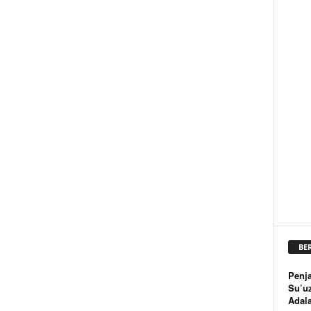
BE
Penja
Su’u
Adal