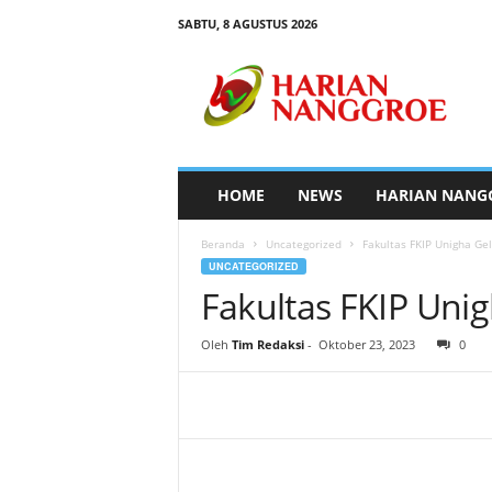
SABTU, 8 AGUSTUS 2026
H
a
r
i
a
n
N
HOME
NEWS
HARIAN NANG
a
n
Beranda
Uncategorized
Fakultas FKIP Unigha Ge
g
UNCATEGORIZED
g
Fakultas FKIP Uni
r
o
e
Oleh
Tim Redaksi
-
Oktober 23, 2023
0