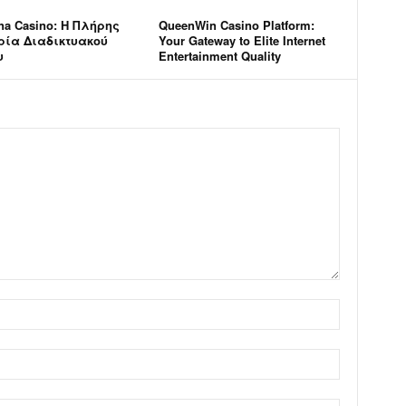
na Casino: Η Πλήρης
QueenWin Casino Platform:
ρία Διαδικτυακού
Your Gateway to Elite Internet
υ
Entertainment Quality