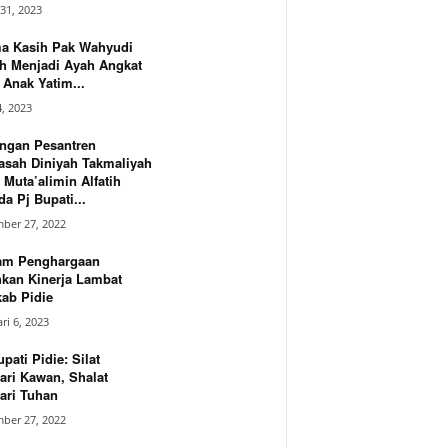
31, 2023
ma Kasih Pak Wahyudi
h Menjadi Ayah Angkat
Anak Yatim...
4, 2023
ngan Pesantren
asah Diniyah Takmaliyah
 Muta’alimin Alfatih
a Pj Bupati...
ber 27, 2022
am Penghargaan
hkan Kinerja Lambat
ab Pidie
ri 6, 2023
upati Pidie: Silat
ari Kawan, Shalat
ari Tuhan
ber 27, 2022