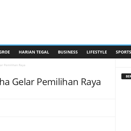
GROE
HARIAN TEGAL
BUSINESS
LIFESTYLE
SPORT
lar Pemilihan Raya
BE
gha Gelar Pemilihan Raya