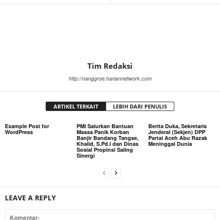
Tim Redaksi
http://nanggroe.hariannetwork.com
ARTIKEL TERKAIT
LEBIH DARI PENULIS
Example Post for
PMI Salurkan Bantuan
Berita Duka, Sekretaris
WordPress
Massa Panik Korban
Jenderal (Sekjen) DPP
Banjir Bandang Tangse,
Partai Aceh Abu Razak
Khalid, S.Pd.I dan Dinas
Meninggal Dunia
Sosial Propinsi Saling
Sinergi
LEAVE A REPLY