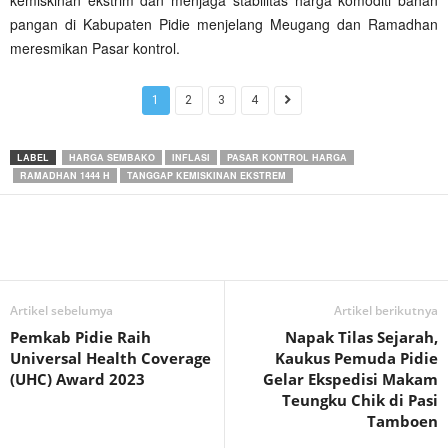
kemiskinan ekstrim dan menjaga stabilitas harga komoditi bahan
pangan di Kabupaten Pidie menjelang Meugang dan Ramadhan
meresmikan Pasar kontrol.
1
2
3
4
LABEL
HARGA SEMBAKO
INFLASI
PASAR KONTROL HARGA
RAMADHAN 1444 H
TANGGAP KEMISKINAN EKSTREM
Artikel sebelumya
Artikel berikutnya
Pemkab Pidie Raih
Napak Tilas Sejarah,
Universal Health Coverage
Kaukus Pemuda Pidie
(UHC) Award 2023
Gelar Ekspedisi Makam
Teungku Chik di Pasi
Tamboen