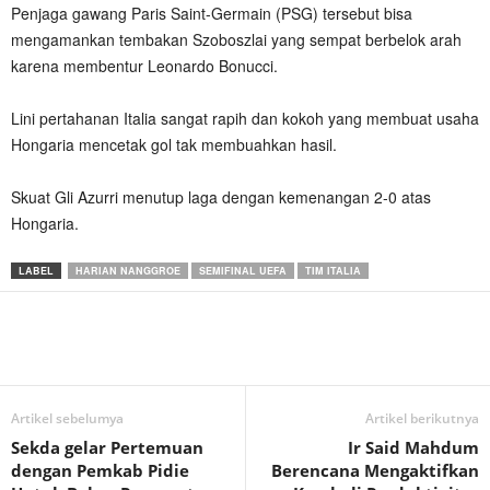
Penjaga gawang Paris Saint-Germain (PSG) tersebut bisa
mengamankan tembakan Szoboszlai yang sempat berbelok arah
karena membentur Leonardo Bonucci.
Lini pertahanan Italia sangat rapih dan kokoh yang membuat usaha
Hongaria mencetak gol tak membuahkan hasil.
Skuat Gli Azurri menutup laga dengan kemenangan 2-0 atas
Hongaria.
LABEL
HARIAN NANGGROE
SEMIFINAL UEFA
TIM ITALIA
Artikel sebelumya
Artikel berikutnya
Sekda gelar Pertemuan
Ir Said Mahdum
dengan Pemkab Pidie
Berencana Mengaktifkan