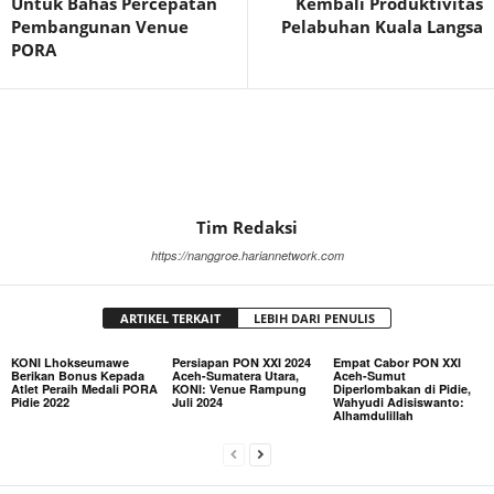
Untuk Bahas Percepatan
Kembali Produktivitas
Pembangunan Venue
Pelabuhan Kuala Langsa
PORA
Tim Redaksi
https://nanggroe.hariannetwork.com
ARTIKEL TERKAIT
LEBIH DARI PENULIS
KONI Lhokseumawe
Persiapan PON XXI 2024
Empat Cabor PON XXI
Berikan Bonus Kepada
Aceh-Sumatera Utara,
Aceh-Sumut
Atlet Peraih Medali PORA
KONI: Venue Rampung
Diperlombakan di Pidie,
Pidie 2022
Juli 2024
Wahyudi Adisiswanto:
Alhamdulillah