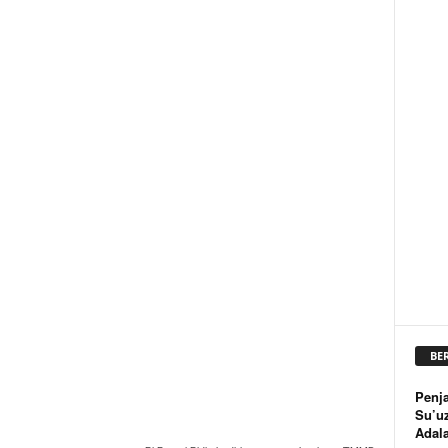
BE
Penja
Su’u
Adal