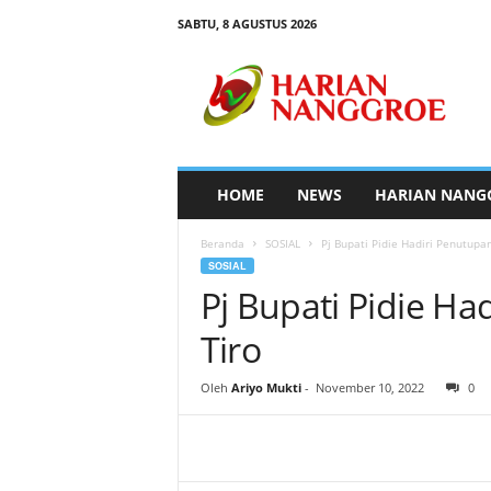
SABTU, 8 AGUSTUS 2026
H
a
r
i
a
n
N
HOME
NEWS
HARIAN NANG
a
n
Beranda
SOSIAL
Pj Bupati Pidie Hadiri Penutupa
g
SOSIAL
g
Pj Bupati Pidie H
r
o
Tiro
e
Oleh
Ariyo Mukti
-
November 10, 2022
0