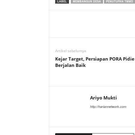
LABEL
MEMBANGUN DESA
PENUTUPAN TMMD
Artikel sebelumya
Kejar Target, Persiapan PORA Pidie
Berjalan Baik
Ariyo Mukti
http://hariannetwork.com