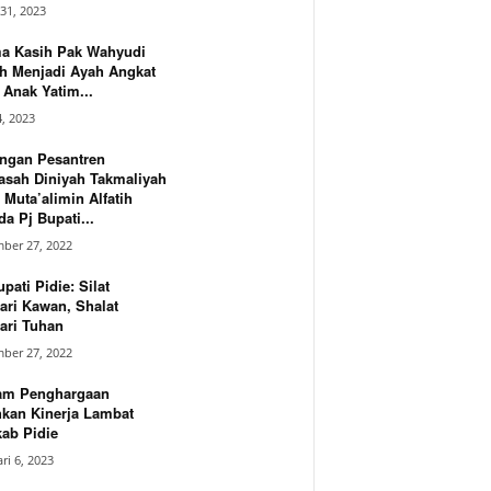
31, 2023
ma Kasih Pak Wahyudi
h Menjadi Ayah Angkat
Anak Yatim...
4, 2023
ngan Pesantren
asah Diniyah Takmaliyah
 Muta’alimin Alfatih
a Pj Bupati...
ber 27, 2022
upati Pidie: Silat
ari Kawan, Shalat
ari Tuhan
ber 27, 2022
am Penghargaan
hkan Kinerja Lambat
ab Pidie
ri 6, 2023