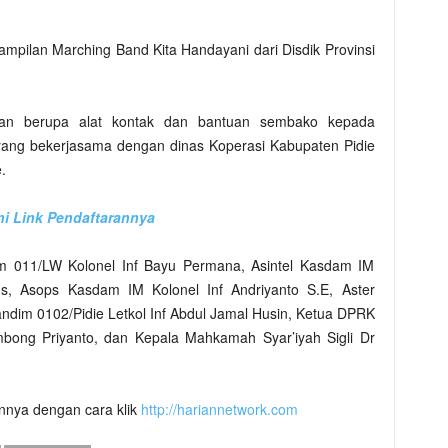
mpilan Marching Band Kita Handayani dari Disdik Provinsi
tuan berupa alat kontak dan bantuan sembako kepada
yang bekerjasama dengan dinas Koperasi Kabupaten Pidie
.
ni Link Pendaftarannya
rem 011/LW Kolonel Inf Bayu Permana, Asintel Kasdam IM
os, Asops Kasdam IM Kolonel Inf Andriyanto S.E, Aster
ndim 0102/Pidie Letkol Inf Abdul Jamal Husin, Ketua DPRK
embong Priyanto, dan Kepala Mahkamah Syar’iyah Sigli Dr
innya dengan cara klik
http://hariannetwork.com