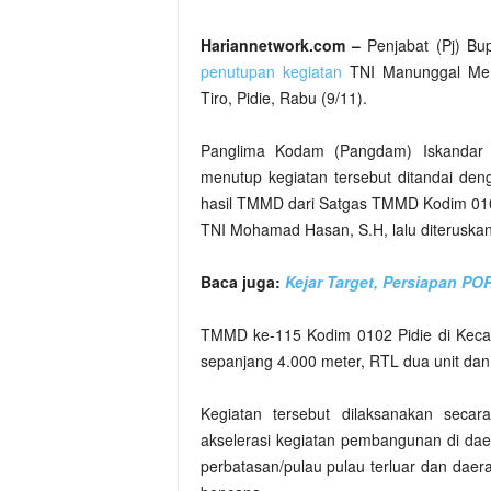
Hariannetwork.com –
Penjabat (Pj) Bu
penutupan kegiatan
TNI Manunggal Mem
Tiro, Pidie, Rabu (9/11).
Panglima Kodam (Pangdam) Iskanda
menutup kegiatan tersebut ditandai d
hasil TMMD dari Satgas TMMD Kodim 010
TNI Mohamad Hasan, S.H, lalu diteruskan 
Baca juga:
Kejar Target, Persiapan POR
TMMD ke-115 Kodim 0102 Pidie di Kecam
sepanjang 4.000 meter, RTL dua unit dan 
Kegiatan tersebut dilaksanakan secar
akselerasi kegiatan pembangunan di daer
perbatasan/pulau pulau terluar dan daer