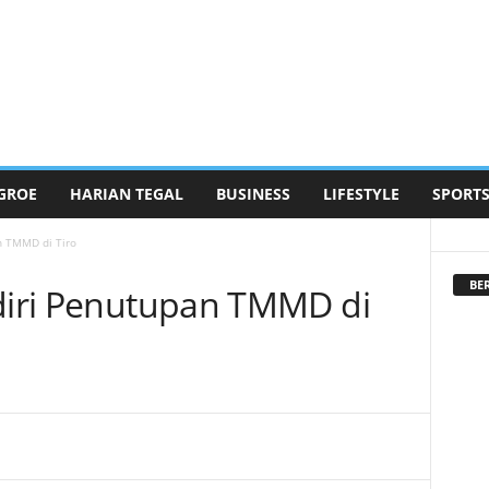
GROE
HARIAN TEGAL
BUSINESS
LIFESTYLE
SPORT
n TMMD di Tiro
BE
adiri Penutupan TMMD di