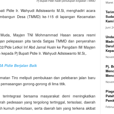
Pj Bupati Pidie hadiri penutupan kegiatan TMMD
Maret 
pati Pidie Ir. Wahyudi Adisiswanto M.Si, menghadiri acara
Teri
Suda
bangun Desa (TMMD) ke-115 di lapangan Kecamatan
Kami 
Juni 2
r Muda, Mayjen TNI Mohmammad Hasan secara resmi
Unda
engan pelepasan pita tanda Satgas TMMD dan penyerahan
Madr
Darul
2/Pide Letkol Inf Abd Jamal Husin ke Pangdam IM Mayjen
Kepad
kepada Pj Bupati Pidie Ir. Wahyudi Adisiswanto M.Si,.
Novem
A Pidie Berjalan Baik
Pj. B
Menc
Menc
atan Tiro meliputi pembukaan dan pelebaran jalan baru
Novem
pemasangan gorong-gorong di lima titik.
Piag
Pata
a terintegrasi bersama masyarakat demi meningkatkan
Pemk
ah pedesaan yang tergolong tertinggal, terisolasi, daerah
Februa
ah kumuh perkotaan, serta daerah lain yang terkena akibat