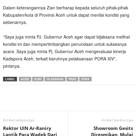
Dalam keterangannya Zian berharap kepada seluruh pihak-pihak
Kabupaten/kota di Provinsi Aceh untuk dapat menilai kondisi yang
sebenarnya.
“Saya juga minta PJ. Gubernur Aceh agar dapat bijaksana melihat
kondisi ini dan mempertimbangkan penundaan untuk suksesnya
acara. Saya juga minta Pj. Gubernur Aceh mengevaluasi kinerja
Kadispora Aceh, terkait kisruhnya pelaksanaan PORA XIV”,
pintanya.
LABEL
ACEH
KONI
OLAHRAGA
PIDIE
PORA
Artikel sebelumya
Artikel berikutnya
Rektor UIN Ar-Raniry
Showroom Gesits
Lantik Para Wadek Dari
Diresmikan, Mulai