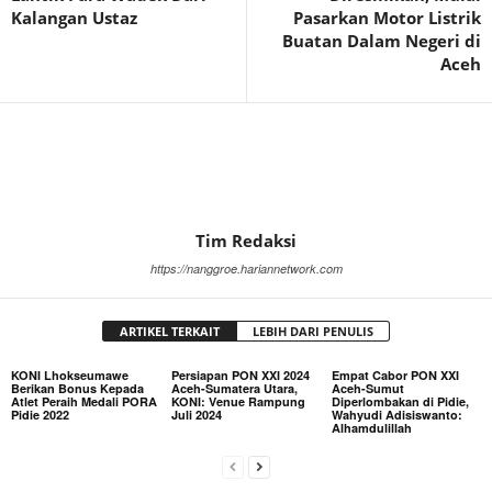
Kalangan Ustaz
Pasarkan Motor Listrik
Buatan Dalam Negeri di
Aceh
Tim Redaksi
https://nanggroe.hariannetwork.com
ARTIKEL TERKAIT
LEBIH DARI PENULIS
KONI Lhokseumawe
Persiapan PON XXI 2024
Empat Cabor PON XXI
Berikan Bonus Kepada
Aceh-Sumatera Utara,
Aceh-Sumut
Atlet Peraih Medali PORA
KONI: Venue Rampung
Diperlombakan di Pidie,
Pidie 2022
Juli 2024
Wahyudi Adisiswanto:
Alhamdulillah