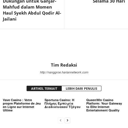
Dukungan untuk Ganjar-
Selama 30 Hari
Mahfud dalam Momen
Haul Syekh Abdul Qodir Al-
Jailani
Tim Redaksi
http://nanggroe.hariannetwork.com
ARTIKEL TERKAIT
LEBIH DARI PENULIS
Vave Casino : Votre
Sportuna Casino: Η
QueenWin Casino
propre Plateforme de Jeu
Πλήρης Εμπειρία
Platform: Your Gateway
en Ligne sur Internet
Διαδικτυακού Τζόγου
to Elite Internet
Ultime
Entertainment Quality