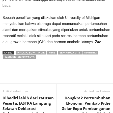
badan.
Sebuah penelitian yang dilakukan oleh University of Michigan
menyebutkan bahwa olahraga dapat memunculkan pertumbuhan
alami dan merupakan stimulus yang diperlukan untuk pertumbuhan
reparatif melalui efek stimulasi pada sekresi hormon pertumbuhan
atau growth hormone (GH) dan hormon anabolik lainnya.
Zkr
LABEL
PIALA PJ BUPATI PIDIE
PIDIE
SEPAKBOLA U-15
STUNTING
WAHYUDI ADISISWANTO
Artikel sebelumya
Artikel berikutnya
Dihadiri lebih dari ratusan
Dongkrak Pertumbuhan
Peserta, JASTRA Lampung
Ekonomi, Pemkab Pidie
Selatan Deklarasi
Gelar Expo Pembangunan