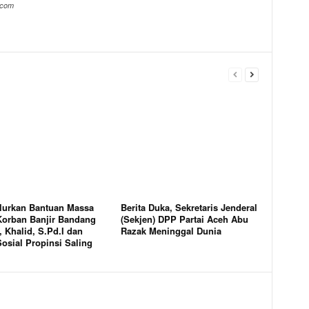
.com
lurkan Bantuan Massa
Berita Duka, Sekretaris Jenderal
Korban Banjir Bandang
(Sekjen) DPP Partai Aceh Abu
 Khalid, S.Pd.I dan
Razak Meninggal Dunia
osial Propinsi Saling