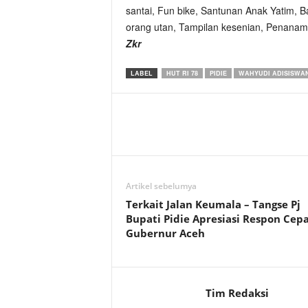
santai, Fun bike, Santunan Anak Yatim, 
orang utan, Tampilan kesenian, Penanam 
Zkr
LABEL
HUT RI 78
PIDIE
WAHYUDI ADISISWA
Artikel sebelumya
Terkait Jalan Keumala – Tangse Pj
Bupati Pidie Apresiasi Respon Cepa
Gubernur Aceh
Tim Redaksi