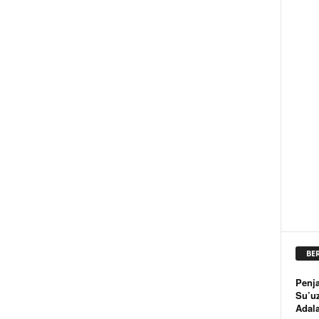
BE
Penja
Su’u
Adal