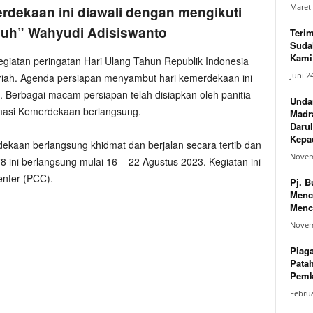
Maret 
rdekaan ini diawali dengan mengikuti
buh” Wahyudi Adisiswanto
Teri
Suda
Kami 
egiatan peringatan Hari Ulang Tahun Republik Indonesia
Juni 2
eriah. Agenda persiapan menyambut hari kemerdekaan ini
. Berbagai macam persiapan telah disiapkan oleh panitia
Unda
lamasi Kemerdekaan berlangsung.
Madr
Darul
Kepad
dekaan berlangsung khidmat dan berjalan secara tertib dan
Novem
 ini berlangsung mulai 16 – 22 Agustus 2023. Kegiatan ini
enter (PCC).
Pj. B
Menc
Menc
Novem
Piag
Pata
Pemk
Februa