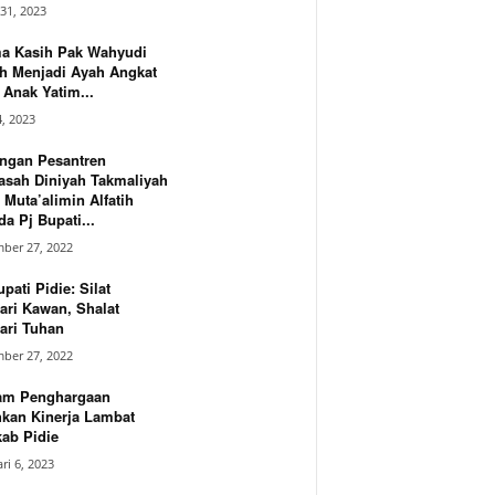
31, 2023
ma Kasih Pak Wahyudi
h Menjadi Ayah Angkat
Anak Yatim...
4, 2023
ngan Pesantren
asah Diniyah Takmaliyah
 Muta’alimin Alfatih
a Pj Bupati...
ber 27, 2022
upati Pidie: Silat
ari Kawan, Shalat
ari Tuhan
ber 27, 2022
am Penghargaan
hkan Kinerja Lambat
ab Pidie
ri 6, 2023