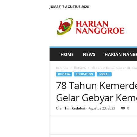
JUMAT, 7 AGUSTUS 2026
H
a
r
i
a
n
N
HOME
NEWS
HARIAN NANG
a
n
Beranda
BUDAYA
78 Tahun Kemerdekaan RI, Pem
g
BUDAYA
EDUCATION
SOSIAL
g
78 Tahun Kemerde
r
o
Gelar Gebyar Kem
e
Oleh
Tim Redaksi
-
Agustus 23, 2023
0