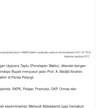
 mengunjungi bazar UMKM dalam rangkaian gebyar kemerdekaan HUT RI 78 di
halaman gedung PCC
engan Upacara Taptu (Penetapan Waktu), ditandai dengan
pendopo Bupati menyusuri jalan Prof. A. Madjid Ibrahim,
hir di Pantai Pelangi.
kopimda, SKPK, Pelajar, Pramuka, OKP, Ormas dan
awah kepemimpinan Wahyudi Adisiswanto juga mengikuti