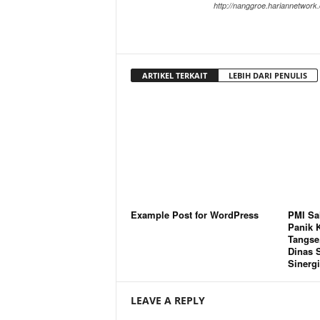
http://nanggroe.hariannetwork
ARTIKEL TERKAIT
LEBIH DARI PENULIS
Example Post for WordPress
PMI Sa
Panik 
Tangse,
Dinas S
Sinergi
LEAVE A REPLY