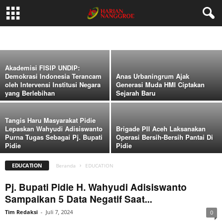
Latih 30 Kader Desa Cerdas dalam
Pengurusan Izin Usaha melalui OSS RBA
BUDAYA
BUSINESS
CAREER
EDUCATION
EKONOMI
FAMILY
Tim Redaksi
-
September 5, 2024
FILM
FOOD
HEALTH
HOME
IMAGES
INSPIRATION
LIFESTYLE
NASIONAL
NEWS
OPINI
PENDIDIKAN
POLITIK
SOSIAL
SPORT
VIDEO
WOMEN
Akademisi FISIP UNDIP:
Demokrasi Indonesia Terancam
Anas Urbaningrum Ajak
oleh Intervensi Institusi Negara
Generasi Muda HMI Ciptakan
yang Berlebihan
Sejarah Baru
Tangis Haru Masyarakat Pidie
Lepaskan Wahyudi Adisiswanto
Brigade PII Aceh Laksanakan
Purna Tugas Sebagai Pj. Bupati
Operasi Bersih-Bersih Pantai Di
Pidie
Pidie
EDUCATION
Beranda
EDUCATION
Pj. Bupati Pidie H. Wahyudi Adisiswanto
Sampaikan 5 Data Negatif Saat...
Tim Redaksi
-
Juli 7, 2024
0