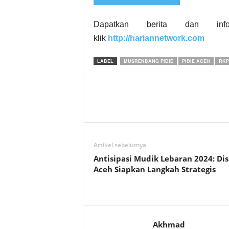
Dapatkan berita dan inf
klik
http://hariannetwork.com
LABEL
MUSRENBANG PIDIE
PIDIE ACEH
RKP
Artikel sebelumya
Antisipasi Mudik Lebaran 2024: Di
Aceh Siapkan Langkah Strategis
Akhmad