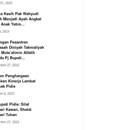
31, 2023
ma Kasih Pak Wahyudi
h Menjadi Ayah Angkat
Anak Yatim...
4, 2023
ngan Pesantren
asah Diniyah Takmaliyah
 Muta’alimin Alfatih
a Pj Bupati...
ber 27, 2022
am Penghargaan
hkan Kinerja Lambat
ab Pidie
ri 6, 2023
upati Pidie: Silat
ari Kawan, Shalat
ari Tuhan
ber 27, 2022