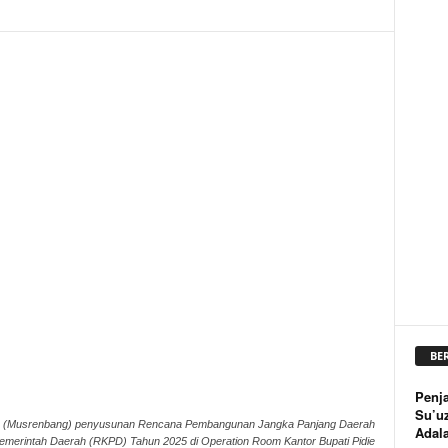
BE
Penja
Su’u
(Musrenbang) penyusunan Rencana Pembangunan Jangka Panjang Daerah
Adal
merintah Daerah (RKPD) Tahun 2025 di Operation Room Kantor Bupati Pidie