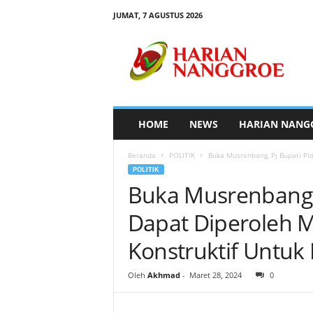
JUMAT, 7 AGUSTUS 2026
H
a
r
i
a
n
N
HOME
NEWS
HARIAN NANG
a
n
Beranda
POLITIK
Buka Musrenbang, Pj Bupati Pid
g
POLITIK
g
Buka Musrenbang, 
r
o
Dapat Diperoleh 
e
Konstruktif Untu
Oleh
Akhmad
-
Maret 28, 2024
0