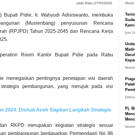
Maret 
pada Rabu (27/03/2024).
Teri
) Bupati Pidie, Ir. Wahyudi Adisiswanto, membuka
Suda
angunan (Musrenbang) penyusunan Rencana
Kami 
ah (RPJPD) Tahun 2025-2045 dan Rencana Kerja
Juni 2
025.
Unda
Madr
Darul
Operation Room Kantor Bupati Pidie pada Rabu
Kepad
Novem
Piag
ie menegaskan pentingnya penetapan visi daerah
Pata
 strategis pembangunan, yang merujuk pada visi
Pemk
Februa
Pj. B
an 2024: Dishub Aceh Siapkan Langkah Strategis
Menc
Menc
n RKPD merupakan kegiatan strategis sesuai
Novem
naan pembangunan berdasarkan Permendagri No 86