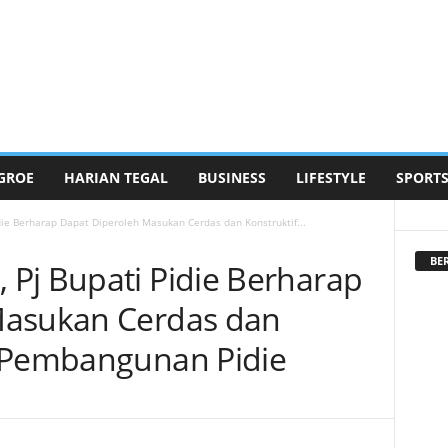
GROE
HARIAN TEGAL
BUSINESS
LIFESTYLE
SPORT
ie Berharap Dapat Diperoleh Masukan Cerdas dan Konstruktif...
BE
Pj Bupati Pidie Berharap
Masukan Cerdas dan
k Pembangunan Pidie