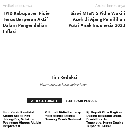
Artikel sebelumya
Artikel berikutnya
TPID Kabupaten Pidie
Siswi MTsN 5 Pidie Wakili
Terus Berperan Aktif
Aceh di Ajang Pemilihan
Dalam Pengendalian
Putri Anak Indonesia 2023
Inflasi
Tim Redaksi
http://nanggroe.hariannetwork.com
ARTIKEL TERKAIT
LEBIH DARI PENULIS
Ibnu Katsir Kandidat
Pj Bupati Pidie Berharap
Pj. Bupati Pidie Bagikan
Ketum Badko HMI
Pidie Menjadi Sentra
Daging Meugang untuk
Jateng-DIY, Mulai dari
Bawang Merah Nasional
Disabilitas dan
Pedagang Hingga Aktivis
Tunanetra, Harga Daging
Berprestasi
Terpantau Murah