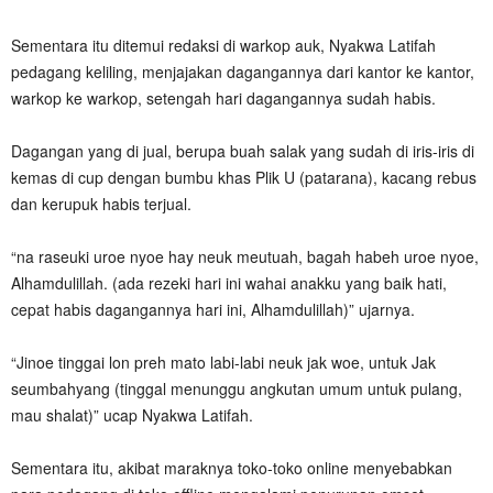
Sementara itu ditemui redaksi di warkop auk, Nyakwa Latifah
pedagang keliling, menjajakan dagangannya dari kantor ke kantor,
warkop ke warkop, setengah hari dagangannya sudah habis.
Dagangan yang di jual, berupa buah salak yang sudah di iris-iris di
kemas di cup dengan bumbu khas Plik U (patarana), kacang rebus
dan kerupuk habis terjual.
“na raseuki uroe nyoe hay neuk meutuah, bagah habeh uroe nyoe,
Alhamdulillah. (ada rezeki hari ini wahai anakku yang baik hati,
cepat habis dagangannya hari ini, Alhamdulillah)” ujarnya.
“Jinoe tinggai lon preh mato labi-labi neuk jak woe, untuk Jak
seumbahyang (tinggal menunggu angkutan umum untuk pulang,
mau shalat)” ucap Nyakwa Latifah.
Sementara itu, akibat maraknya toko-toko online menyebabkan