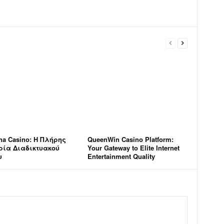
na Casino: Η Πλήρης
QueenWin Casino Platform:
ρία Διαδικτυακού
Your Gateway to Elite Internet
υ
Entertainment Quality