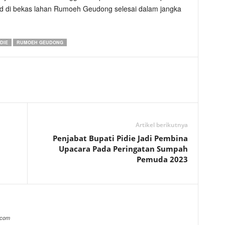
d di bekas lahan Rumoeh Geudong selesai dalam jangka
IDIE
RUMOEH GEUDONG
Artikel berikutnya
Penjabat Bupati Pidie Jadi Pembina
Upacara Pada Peringatan Sumpah
Pemuda 2023
.com