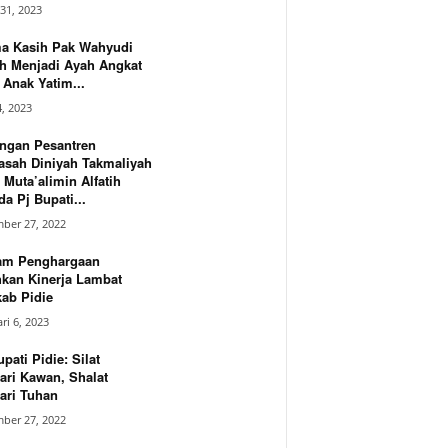
31, 2023
ma Kasih Pak Wahyudi
h Menjadi Ayah Angkat
Anak Yatim...
4, 2023
ngan Pesantren
asah Diniyah Takmaliyah
 Muta’alimin Alfatih
a Pj Bupati...
ber 27, 2022
am Penghargaan
hkan Kinerja Lambat
ab Pidie
ri 6, 2023
upati Pidie: Silat
ari Kawan, Shalat
ari Tuhan
ber 27, 2022