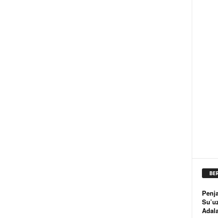
BE
Penja
Su’u
Adal