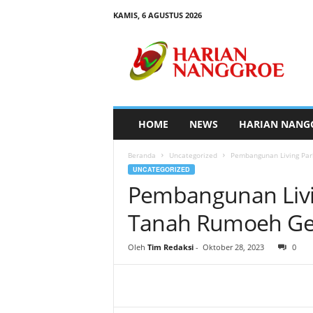
KAMIS, 6 AGUSTUS 2026
H
a
r
i
a
n
N
HOME
NEWS
HARIAN NANG
a
n
Beranda
Uncategorized
Pembangunan Living Par
g
UNCATEGORIZED
g
Pembangunan Livi
r
o
Tanah Rumoeh Geu
e
Oleh
Tim Redaksi
-
Oktober 28, 2023
0