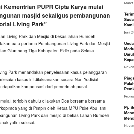
Maret 
ui Kementrian PUPR Cipta Karya mulai
Teri
ngunan masjid sekaligus pembangunan
Suda
rial Living Park”
Kami 
Juni 2
an Living Park dan Mesjid di bekas lahan Rumoeh
Unda
etakan batu pertama Pembangunan Living Park dan Mesjid
Madr
tan Glumpang Tiga Kabupaten Pidie pada Selasa
Darul
Kepad
Novem
ving Park menandakan penyelesaian kasus pelanggaran
Piag
lesaian kasus ini dilaksanakan secara Non Yudisial
Pata
ndapatkan kompensasi dari pemerintah pusat.
Pemk
Februa
mulai, terlebih dahulu dilakukan Doa bersama bersama
Pj. B
rkopimda yang di Pimpin oleh Ketua MPU Pidie Abu Ismi
Menc
mbangunan Living Park dan mesjid di bekas Lahan Rumoeh
Menc
nak yatim selesai.
Novem