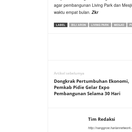
agar pembangunan Living Park dan Mesji
waktu empat bulan.
Zkr
LABEL
BILI ARON
LIVING PARK
MESJID
P
Artikel sebelumya
Dongkrak Pertumbuhan Ekonomi,
Pemkab Pidie Gelar Expo
Pembangunan Selama 30 Hari
Tim Redaksi
http://nanggroe.hariannetwork