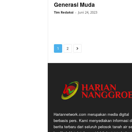
Generasi Muda
Tim Redaksi
-
Juni 24, 2023
1
2
Hariannetwork.com merupakan media digital
berbasis pers. Kami menyediakan informasi 
berita terbaru dari seluruh pelosok tanah air s