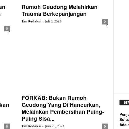
an
Rumoh Geudong Melahirkan
h
Trauma Berkepanjangan
Tim Redaksi
-
Juli 5, 2023
0
0
FORKAB: Bukan Rumoh
BE
kan
Geudong Yang Di Hancurkan,
Melainkan Pembersihan Puing-
Penja
Puing Sisa...
Su’u
Adal
Tim Redaksi
-
Juni 25, 2023
0
0