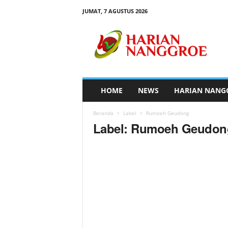
JUMAT, 7 AGUSTUS 2026
H
a
r
i
a
n
N
HOME
NEWS
HARIAN NANG
a
n
Beranda
Label
Rumoeh Geudong
g
Label: Rumoeh Geudon
g
r
o
e