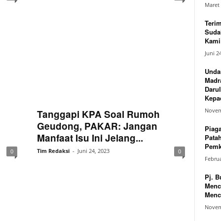
Maret 
Teri
Suda
Kami 
Juni 2
Unda
Madr
Darul
Kepad
Novem
Tanggapi KPA Soal Rumoh
Geudong, PAKAR: Jangan
Piag
Manfaat Isu Ini Jelang...
Pata
Pemk
Tim Redaksi
-
Juni 24, 2023
0
0
Februa
Pj. B
Menc
Menc
Novem