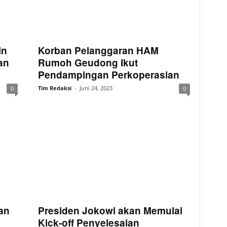
in
Korban Pelanggaran HAM
an
Rumoh Geudong Ikut
Pendampingan Perkoperasian
Tim Redaksi
-
Juni 24, 2023
0
0
an
Presiden Jokowi akan Memulai
Kick-off Penyelesaian