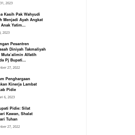
31, 2023
ma Kasih Pak Wahyudi
h Menjadi Ayah Angkat
Anak Yatim...
4, 2023
ngan Pesantren
asah Diniyah Takmaliyah
 Muta’alimin Alfatih
a Pj Bupati...
ber 27, 2022
am Penghargaan
hkan Kinerja Lambat
ab Pidie
ri 6, 2023
upati Pidie: Silat
ari Kawan, Shalat
ari Tuhan
ber 27, 2022