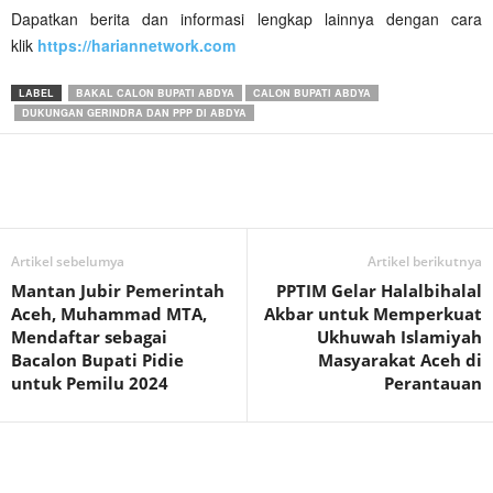
Dapatkan berita dan informasi lengkap lainnya dengan cara
klik
https://hariannetwork.com
LABEL
BAKAL CALON BUPATI ABDYA
CALON BUPATI ABDYA
DUKUNGAN GERINDRA DAN PPP DI ABDYA
Artikel sebelumya
Artikel berikutnya
Mantan Jubir Pemerintah
PPTIM Gelar Halalbihalal
Aceh, Muhammad MTA,
Akbar untuk Memperkuat
Mendaftar sebagai
Ukhuwah Islamiyah
Bacalon Bupati Pidie
Masyarakat Aceh di
untuk Pemilu 2024
Perantauan