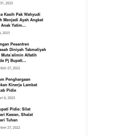
31, 2023
ma Kasih Pak Wahyudi
h Menjadi Ayah Angkat
Anak Yatim...
4, 2023
ngan Pesantren
asah Diniyah Takmaliyah
 Muta’alimin Alfatih
a Pj Bupati...
ber 27, 2022
am Penghargaan
hkan Kinerja Lambat
ab Pidie
ri 6, 2023
upati Pidie: Silat
ari Kawan, Shalat
ari Tuhan
ber 27, 2022