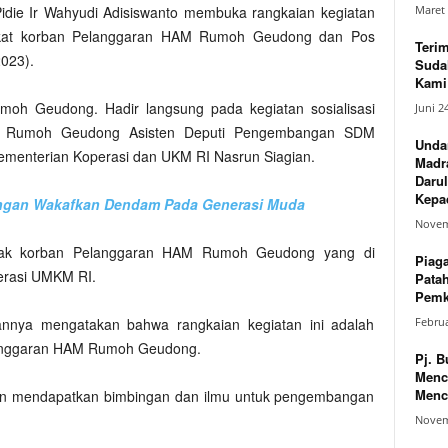
Maret 
idie Ir Wahyudi Adisiswanto membuka rangkaian kegiatan
arakat korban Pelanggaran HAM Rumoh Geudong dan Pos
Teri
2023).
Suda
Kami 
Rumoh Geudong. Hadir langsung pada kegiatan sosialisasi
Juni 2
an Rumoh Geudong Asisten Deputi Pengembangan SDM
Unda
ementerian Koperasi dan UKM RI Nasrun Siagian.
Madr
Darul
Kepad
angan Wakafkan Dendam Pada Generasi Muda
Novem
Hak korban Pelanggaran HAM Rumoh Geudong yang di
Piag
erasi UMKM RI.
Pata
Pemk
Februa
annya mengatakan bahwa rangkaian kegiatan ini adalah
langgaran HAM Rumoh Geudong.
Pj. B
Menc
Menc
akan mendapatkan bimbingan dan ilmu untuk pengembangan
Novem