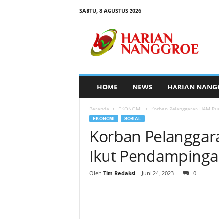
SABTU, 8 AGUSTUS 2026
H
a
r
i
a
n
N
HOME
NEWS
HARIAN NANG
a
n
Beranda
EKONOMI
Korban Pelanggaran HAM Ru
g
EKONOMI
SOSIAL
g
Korban Pelangga
r
o
Ikut Pendampinga
e
Oleh
Tim Redaksi
-
Juni 24, 2023
0