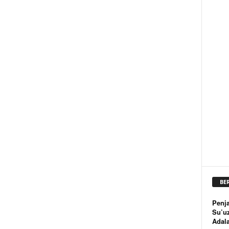
BE
Penja
Su’u
Adal