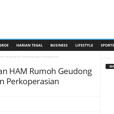
GROE
HARIAN TEGAL
BUSINESS
LIFESTYLE
SPORT
moh Geudong Ikut Pendampingan Perkoperasian
BE
ran HAM Rumoh Geudong
n Perkoperasian