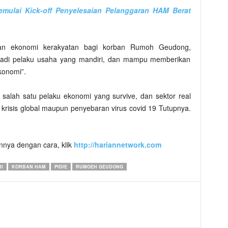
mulai Kick-off Penyelesaian Pelanggaran HAM Berat
an ekonomi kerakyatan bagi korban Rumoh Geudong,
enjadi pelaku usaha yang mandiri, dan mampu memberikan
konomi”.
alah satu pelaku ekonomi yang survive, dan sektor real
risis global maupun penyebaran virus covid 19 Tutupnya.
innya dengan cara, klik
http://hariannetwork.com
I
KORBAN HAM
PIDIE
RUMOEH GEUDONG