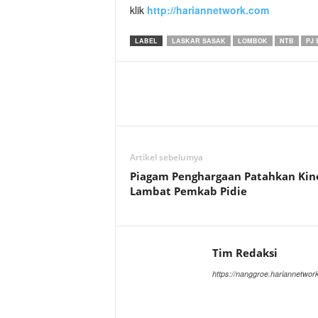
klik
http://hariannetwork.com
LABEL
LASKAR SASAK
LOMBOK
NTB
PJ 
Artikel sebelumya
Piagam Penghargaan Patahkan Kin
Lambat Pemkab Pidie
Tim Redaksi
https://nanggroe.hariannetwor