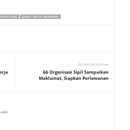
BUPATI PIDIE
SASAK UNTUK INDONESIA
Artikel berikutnya
erja
66 Organisasi Sipil Sampaikan
Maklumat, Siapkan Perlawanan
k.com