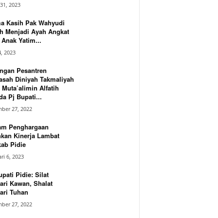
31, 2023
ma Kasih Pak Wahyudi
h Menjadi Ayah Angkat
Anak Yatim...
4, 2023
ngan Pesantren
asah Diniyah Takmaliyah
 Muta’alimin Alfatih
a Pj Bupati...
ber 27, 2022
am Penghargaan
hkan Kinerja Lambat
ab Pidie
ri 6, 2023
upati Pidie: Silat
ari Kawan, Shalat
ari Tuhan
ber 27, 2022