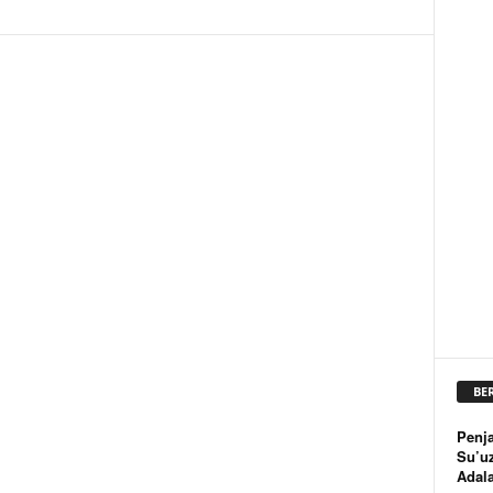
BE
Penja
Su’u
Adal