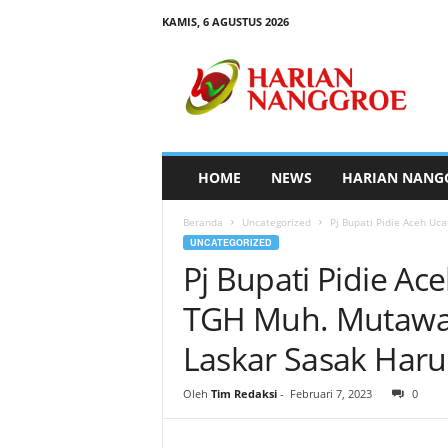
KAMIS, 6 AGUSTUS 2026
H
a
r
i
a
n
N
HOME
NEWS
HARIAN NANG
a
n
Beranda
Uncategorized
Pj Bupati Pidie Aceh Uc
g
UNCATEGORIZED
g
Pj Bupati Pidie A
r
o
TGH Muh. Mutawall
e
Laskar Sasak Haru
Oleh
Tim Redaksi
-
Februari 7, 2023
0