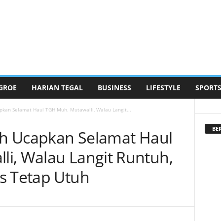
GROE
HARIAN TEGAL
BUSINESS
LIFESTYLE
SPORT
apkan Selamat Haul TGH Muh. Mutawalli, Walau Langit...
BE
ceh Ucapkan Selamat Haul
i, Walau Langit Runtuh,
s Tetap Utuh