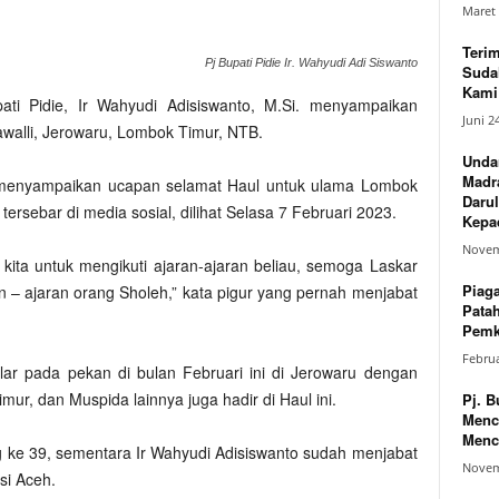
Maret 
Teri
Pj Bupati Pidie Ir. Wahyudi Adi Siswanto
Suda
Kami 
ati Pidie, Ir Wahyudi Adisiswanto, M.Si. menyampaikan
Juni 2
walli, Jerowaru, Lombok Timur, NTB.
Unda
Madr
menyampaikan ucapan selamat Haul untuk ulama Lombok
Darul
tersebar di media sosial, dilihat Selasa 7 Februari 2023.
Kepad
Novem
 kita untuk mengikuti ajaran-ajaran beliau, semoga Laskar
Piag
an – ajaran orang Sholeh,” kata pigur yang pernah menjabat
Pata
Pemk
Februa
lar pada pekan di bulan Februari ini di Jerowaru dengan
ur, dan Muspida lainnya juga hadir di Haul ini.
Pj. B
Menc
Menc
g ke 39, sementara Ir Wahyudi Adisiswanto sudah menjabat
Novem
si Aceh.