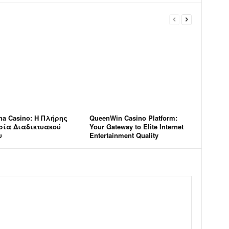
na Casino: Η Πλήρης
QueenWin Casino Platform:
ρία Διαδικτυακού
Your Gateway to Elite Internet
υ
Entertainment Quality