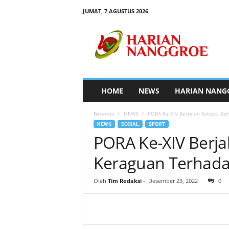
JUMAT, 7 AGUSTUS 2026
H
a
r
i
a
n
N
HOME
NEWS
HARIAN NANG
a
n
Beranda
NEWS
PORA Ke-XIV Berjalan Sukses, Ba
g
NEWS
SOSIAL
SPORT
g
PORA Ke-XIV Berja
r
o
Keraguan Terhadap
e
Oleh
Tim Redaksi
-
Desember 23, 2022
0