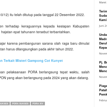
Maret 
Teri
0/12) itu telah ditutup pada tanggal 22 Desember 2022.
Suda
Kami 
aten terhadap keraguannya kepada kesiapan Kabupaten
Juni 2
hajatan epat tahunann tersebut terbantahkan.
Unda
Madr
Darul
ajar karena pembangunan sarana olah raga baru dimulai
Kepad
tan harus dilangsungkan pada akhir tahun 2022.
Novem
an Terkait Misteri Gampong Cot Kunyet
Pj. B
Menc
Menc
an pelaksanaan PORA berlangsung tepat waktu, salah
Novem
 PON yang akan berlangsung pada 2024 yang akan datang.
Piag
Pata
Pemk
Februa
SUKSES
PORA SUKSES
PORA XIV