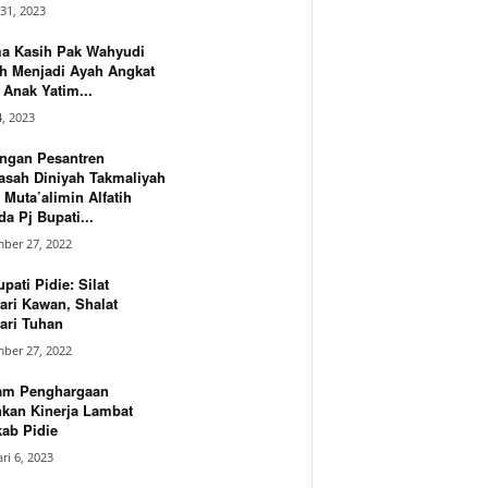
31, 2023
ma Kasih Pak Wahyudi
h Menjadi Ayah Angkat
Anak Yatim...
4, 2023
ngan Pesantren
asah Diniyah Takmaliyah
 Muta’alimin Alfatih
a Pj Bupati...
ber 27, 2022
upati Pidie: Silat
ari Kawan, Shalat
ari Tuhan
ber 27, 2022
am Penghargaan
hkan Kinerja Lambat
ab Pidie
ri 6, 2023