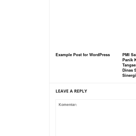
Example Post for WordPress
PMI Sa
Panik 
Tangse,
Dinas S
Sinergi
LEAVE A REPLY