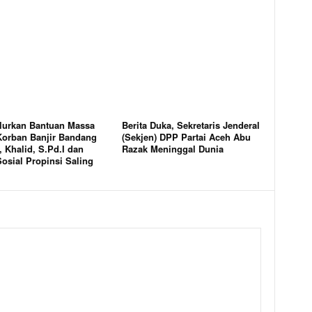
lurkan Bantuan Massa
Berita Duka, Sekretaris Jenderal
Korban Banjir Bandang
(Sekjen) DPP Partai Aceh Abu
 Khalid, S.Pd.I dan
Razak Meninggal Dunia
osial Propinsi Saling