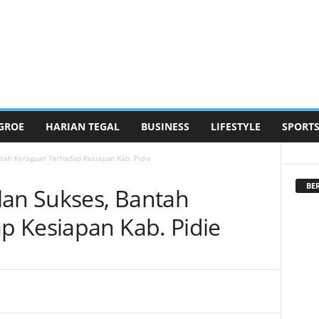
GROE
HARIAN TEGAL
BUSINESS
LIFESTYLE
SPORT
ntah Keraguan Terhadap Kesiapan Kab. Pidie
BE
lan Sukses, Bantah
 Kesiapan Kab. Pidie