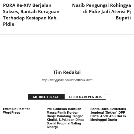
PORA Ke-XIV Berjalan
Nasib Pengungsi Rohingya
Sukses, Bantah Keraguan
di Pidie Jadi Atensi Pj
Terhadap Kesiapan Kab.
Bupati
Pidie
Tim Redaksi
http://nanggroe.hariannetwork.com
ARTIKEL TERKAIT
LEBIH DARI PENULIS
Example Post for
PMI Salurkan Bantuan
Berita Duka, Sekretaris
WordPress
Massa Panik Korban
Jenderal (Sekjen) DPP
Banjir Bandang Tangse,
Partai Aceh Abu Razak
Khalid, S.Pd.I dan Dinas
Meninggal Dunia
Sosial Propinsi Saling
Sinergi