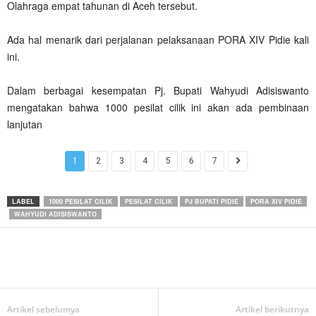
Olahraga empat tahunan di Aceh tersebut.
Ada hal menarik dari perjalanan pelaksanaan PORA XIV Pidie kali
ini.
Dalam berbagai kesempatan Pj. Bupati Wahyudi Adisiswanto
mengatakan bahwa 1000 pesilat cilik ini akan ada pembinaan
lanjutan
1
2
3
4
5
6
7
LABEL
1000 PESILAT CILIK
PESILAT CILIK
PJ BUPATI PIDIE
PORA XIV PIDIE
WAHYUDI ADISISWANTO
Artikel sebelumya
Artikel berikutnya