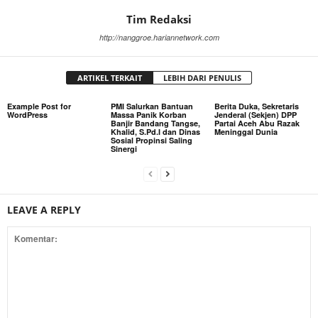
Tim Redaksi
http://nanggroe.hariannetwork.com
ARTIKEL TERKAIT
LEBIH DARI PENULIS
Example Post for
PMI Salurkan Bantuan
Berita Duka, Sekretaris
WordPress
Massa Panik Korban
Jenderal (Sekjen) DPP
Banjir Bandang Tangse,
Partai Aceh Abu Razak
Khalid, S.Pd.I dan Dinas
Meninggal Dunia
Sosial Propinsi Saling
Sinergi
LEAVE A REPLY