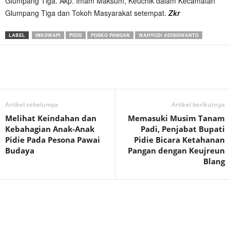
Glumpang Tiga. Akp. Imam Maksum, Keuchik dalam Kecamatan
Glumpang Tiga dan Tokoh Masyarakat setempat.
Zkr
LABEL
INKOWAPI
PIDIE
POSKO PANGAN
WAHYUDI ADISISWANTO
Artikel sebelumya
Artikel berikutnya
Melihat Keindahan dan
Memasuki Musim Tanam
Kebahagian Anak-Anak
Padi, Penjabat Bupati
Pidie Pada Pesona Pawai
Pidie Bicara Ketahanan
Budaya
Pangan dengan Keujreun
Blang