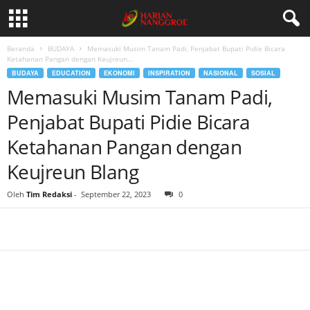
Beranda
BUDAYA
Memasuki Musim Tanam Padi, Penjabat Bupati Pidie Bicara
Ketahanan Pangan dengan Keujreun...
BUDAYA
EDUCATION
EKONOMI
INSPIRATION
NASIONAL
SOSIAL
Memasuki Musim Tanam Padi,
Penjabat Bupati Pidie Bicara
Ketahanan Pangan dengan
Keujreun Blang
Oleh
Tim Redaksi
-
September 22, 2023
0