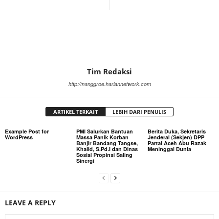
Tim Redaksi
http://nanggroe.hariannetwork.com
ARTIKEL TERKAIT
LEBIH DARI PENULIS
Example Post for
PMI Salurkan Bantuan
Berita Duka, Sekretaris
WordPress
Massa Panik Korban
Jenderal (Sekjen) DPP
Banjir Bandang Tangse,
Partai Aceh Abu Razak
Khalid, S.Pd.I dan Dinas
Meninggal Dunia
Sosial Propinsi Saling
Sinergi
LEAVE A REPLY