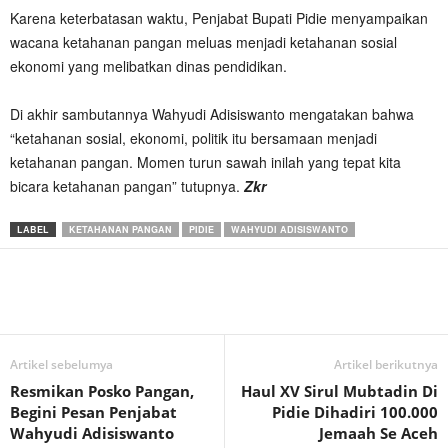
Karena keterbatasan waktu, Penjabat Bupati Pidie menyampaikan
wacana ketahanan pangan meluas menjadi ketahanan sosial
ekonomi yang melibatkan dinas pendidikan.
Di akhir sambutannya Wahyudi Adisiswanto mengatakan bahwa
“ketahanan sosial, ekonomi, politik itu bersamaan menjadi
ketahanan pangan. Momen turun sawah inilah yang tepat kita
bicara ketahanan pangan” tutupnya.
Zkr
LABEL
KETAHANAN PANGAN
PIDIE
WAHYUDI ADISISWANTO
Artikel sebelumya
Artikel berikutnya
Resmikan Posko Pangan,
Haul XV Sirul Mubtadin Di
Begini Pesan Penjabat
Pidie Dihadiri 100.000
Wahyudi Adisiswanto
Jemaah Se Aceh