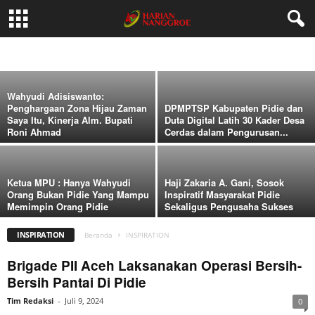
Banjir Bandang Tangse, Khalid, S.Pd.I dan
Dinas Sosial Propinsi Saling Sinergi
BUDAYA
BUSINESS
CAREER
EDUCATION
EKONOMI
FAMILY
Tim Redaksi
-
Mei 23, 2025
FILM
FOOD
HEALTH
HOME
IMAGES
INSPIRATION
LIFESTYLE
NASIONAL
NEWS
OPINI
PENDIDIKAN
POLITIK
SOSIAL
SPORT
VIDEO
WOMEN
Wahyudi Adisiswanto:
Penghargaan Zona Hijau Zaman
DPMPTSP Kabupaten Pidie dan
Saya Itu, Kinerja Alm. Bupati
Duta Digital Latih 30 Kader Desa
Roni Ahmad
Cerdas dalam Pengurusan...
Ketua MPU : Hanya Wahyudi
Haji Zakaria A. Gani, Sosok
Orang Bukan Pidie Yang Mampu
Inspiratif Masyarakat Pidie
Memimpin Orang Pidie
Sekaligus Pengusaha Sukses
INSPIRATION
Beranda
INSPIRATION
Brigade PII Aceh Laksanakan Operasi Bersih-
Bersih Pantai Di Pidie
Tim Redaksi
-
Juli 9, 2024
0