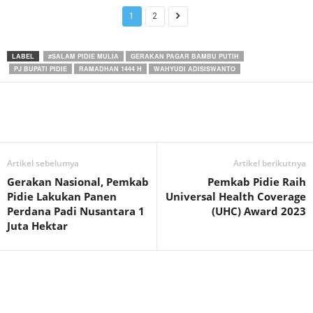
1
2
LABEL
#SALAM PIDIE MULIA
GERAKAN PAGAR BAMBU PUTIH
PJ BUPATI PIDIE
RAMADHAN 1444 H
WAHYUDI ADISISWANTO
Artikel sebelumya
Artikel berikutnya
Gerakan Nasional, Pemkab
Pemkab Pidie Raih
Pidie Lakukan Panen
Universal Health Coverage
Perdana Padi Nusantara 1
(UHC) Award 2023
Juta Hektar