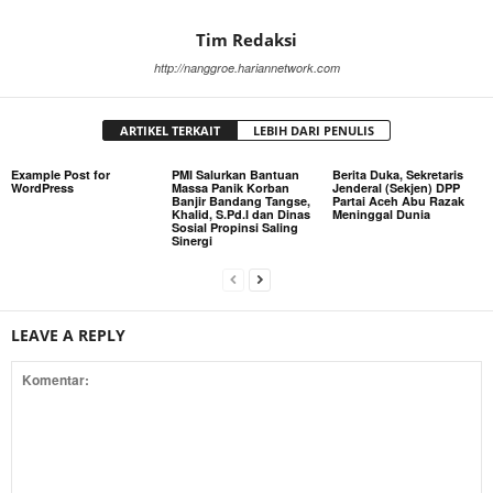
Tim Redaksi
http://nanggroe.hariannetwork.com
ARTIKEL TERKAIT
LEBIH DARI PENULIS
Example Post for
PMI Salurkan Bantuan
Berita Duka, Sekretaris
WordPress
Massa Panik Korban
Jenderal (Sekjen) DPP
Banjir Bandang Tangse,
Partai Aceh Abu Razak
Khalid, S.Pd.I dan Dinas
Meninggal Dunia
Sosial Propinsi Saling
Sinergi
LEAVE A REPLY