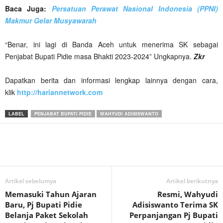
Baca Juga:
Persatuan Perawat Nasional Indonesia (PPNI)
Makmur Gelar Musyawarah
“Benar, ini lagi di Banda Aceh untuk menerima SK sebagai
Penjabat Bupati Pidie masa Bhakti 2023-2024” Ungkapnya.
Zkr
Dapatkan berita dan informasi lengkap lainnya dengan cara,
klik
http://hariannetwork.com
LABEL
PENJABAT BUPATI PIDIE
WAHYUDI ADISISWANTO
Artikel sebelumya
Artikel berikutnya
Memasuki Tahun Ajaran
Resmi, Wahyudi
Baru, Pj Bupati Pidie
Adisiswanto Terima SK
Belanja Paket Sekolah
Perpanjangan Pj Bupati