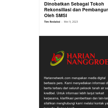
Dinobatkan Sebagai Tokoh
Rekonsiliasi dan Pembangu
Oleh SMSI
Tim Redaksi
-
Mei 9, 2023
Hariannetwork.com merupakan media digital
berbasis pers. Kami menyediakan informasi 
berita terbaru dari seluruh pelosok tanah air s
kredibel. Untuk informasi lebih lanjut terkait
kerjasama, klarifikasi pemberitaan dan lain-lai
silahkan menghubungi kami melalui kontak y