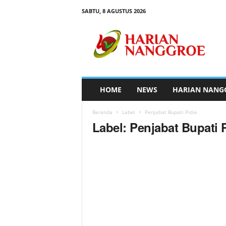
SABTU, 8 AGUSTUS 2026
H
a
r
i
a
n
N
HOME
NEWS
HARIAN NANG
a
n
Beranda
Label
Penjabat Bupati Pidie
g
Label: Penjabat Bupati 
g
r
o
e