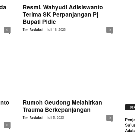
da
Resmi, Wahyudi Adisiswanto
Terima SK Perpanjangan Pj
Bupati Pidie
Tim Redaksi
-
Juli 18, 2023
0
0
anto
Rumoh Geudong Melahirkan
BE
Trauma Berkepanjangan
Tim Redaksi
-
Juli 5, 2023
0
Penja
Su’u
0
Adal