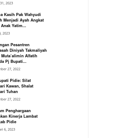
31, 2023
ma Kasih Pak Wahyudi
h Menjadi Ayah Angkat
Anak Yatim...
4, 2023
ngan Pesantren
asah Diniyah Takmaliyah
 Muta’alimin Alfatih
a Pj Bupati...
ber 27, 2022
upati Pidie: Silat
ari Kawan, Shalat
ari Tuhan
ber 27, 2022
am Penghargaan
hkan Kinerja Lambat
ab Pidie
ri 6, 2023