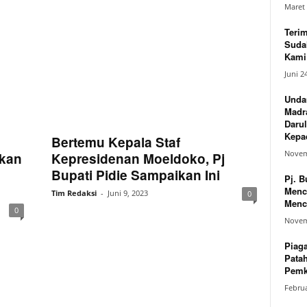
Maret 
Teri
Suda
Kami 
Juni 2
Unda
Madr
Darul
Kepad
Bertemu Kepala Staf
Novem
kan
Kepresidenan Moeldoko, Pj
Bupati Pidie Sampaikan Ini
Pj. B
Menc
Tim Redaksi
-
Juni 9, 2023
0
Menc
0
Novem
Piag
Pata
Pemk
Februa