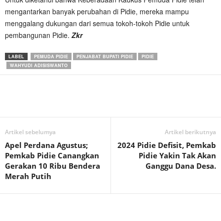
mengantarkan banyak perubahan di Pidie, mereka mampu
menggalang dukungan dari semua tokoh-tokoh Pidie untuk
pembangunan Pidie.
Zkr
LABEL
PEMUDA PIDIE
PENJABAT BUPATI PIDIE
PIDIE
WAHYUDI ADISISWANTO
Artikel sebelumya
Artikel berikutnya
Apel Perdana Agustus;
2024 Pidie Defisit, Pemkab
Pemkab Pidie Canangkan
Pidie Yakin Tak Akan
Gerakan 10 Ribu Bendera
Ganggu Dana Desa.
Merah Putih