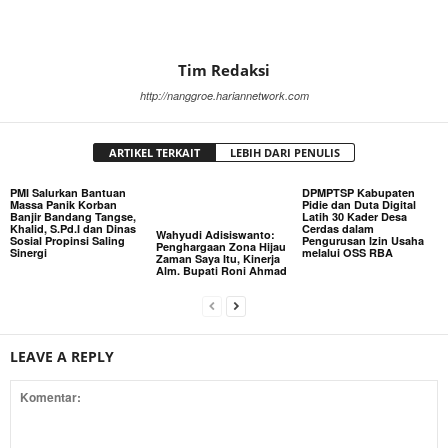
Tim Redaksi
http://nanggroe.hariannetwork.com
ARTIKEL TERKAIT
LEBIH DARI PENULIS
PMI Salurkan Bantuan
DPMPTSP Kabupaten
Massa Panik Korban
Pidie dan Duta Digital
Banjir Bandang Tangse,
Latih 30 Kader Desa
Khalid, S.Pd.I dan Dinas
Cerdas dalam
Wahyudi Adisiswanto:
Sosial Propinsi Saling
Pengurusan Izin Usaha
Penghargaan Zona Hijau
Sinergi
melalui OSS RBA
Zaman Saya Itu, Kinerja
Alm. Bupati Roni Ahmad
LEAVE A REPLY