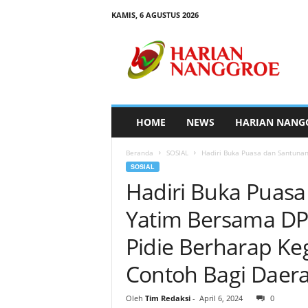
KAMIS, 6 AGUSTUS 2026
H
a
r
i
a
n
N
HOME
NEWS
HARIAN NANG
a
n
Beranda
SOSIAL
Hadiri Buka Puasa dan Santunan
g
SOSIAL
g
Hadiri Buka Puas
r
o
Yatim Bersama DPK
e
Pidie Berharap Keg
Contoh Bagi Daera
Oleh
Tim Redaksi
-
April 6, 2024
0