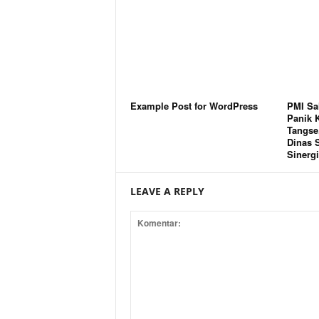
Example Post for WordPress
PMI Sa
Panik 
Tangse,
Dinas S
Sinergi
LEAVE A REPLY