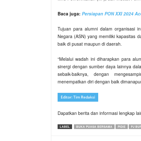
Baca juga:
Persiapan PON XXI 2024 Ac
Tujuan para alumni dalam organisasi 
Negara (ASN) yang memiliki kapasitas 
baik di pusat maupun di daerah.
“Melalui wadah ini diharapkan para al
sinergi dengan sumber daya lainnya da
sebaik-baiknya, dengan mengesamp
menempatkan diri dengan baik dimanapun 
Editor: Tim Redaksi
Dapatkan berita dan informasi lengkap la
LABEL
BUKA PUASA BERSAMA
PIDIE
PJ BUP