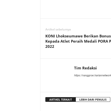
Artikel sebelumya
KONI Lhokseumawe Berikan Bonus
Kepada Atlet Peraih Medali PORA P
2022
Tim Redaksi
https://nanggroe.hariannetwor
ARTIKEL TERKAIT
LEBIH DARI PENULIS