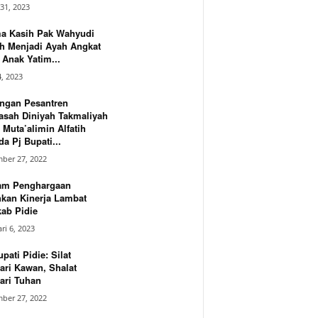
31, 2023
ma Kasih Pak Wahyudi
h Menjadi Ayah Angkat
Anak Yatim...
4, 2023
ngan Pesantren
asah Diniyah Takmaliyah
 Muta’alimin Alfatih
a Pj Bupati...
ber 27, 2022
am Penghargaan
hkan Kinerja Lambat
ab Pidie
ri 6, 2023
upati Pidie: Silat
ari Kawan, Shalat
ari Tuhan
ber 27, 2022