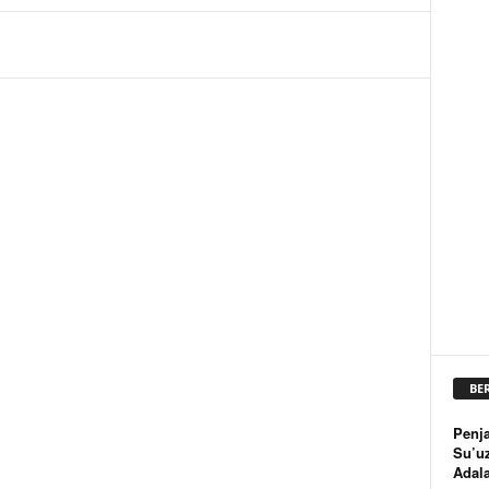
BE
Penja
Su’u
Adal