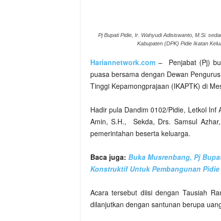
Pj Bupati Pidie, Ir. Wahyudi Adisiswanto, M.Si.
Kabupaten (DPK) Pidie Ikatan Kelu
Hariannetwork.com
– Penjabat (Pj) bup
puasa bersama dengan Dewan Pengurus K
Tinggi Kepamongprajaan (IKAPTK) di Mes
Hadir pula Dandim 0102/Pidie, Letkol Inf
Amin, S.H., Sekda, Drs. Samsul Azhar,
pemerintahan beserta keluarga.
Baca juga:
Buka Musrenbang, Pj Bupat
Konstruktif Untuk Pembangunan Pidie
Acara tersebut diisi dengan Tausiah 
dilanjutkan dengan santunan berupa uang 