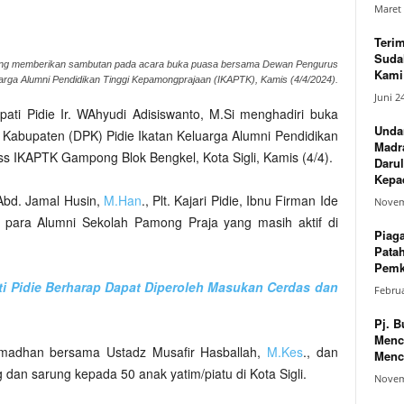
Maret 
Teri
Suda
 sedang memberikan sambutan pada acara buka puasa bersama Dewan Pengurus
Kami 
arga Alumni Pendidikan Tinggi Kepamongprajaan (IKAPTK), Kamis (4/4/2024).
Juni 2
ati Pidie Ir. WAhyudi Adisiswanto, M.Si menghadiri buka
Unda
abupaten (DPK) Pidie Ikatan Keluarga Alumni Pendidikan
Madr
s IKAPTK Gampong Blok Bengkel, Kota Sigli, Kamis (4/4).
Darul
Kepad
 Abd. Jamal Husin,
M.Han
., Plt. Kajari Pidie, Ibnu Firman Ide
Novem
 para Alumni Sekolah Pamong Praja yang masih aktif di
Piag
Pata
Pemk
i Pidie Berharap Dapat Diperoleh Masukan Cerdas dan
Februa
Pj. B
Menc
Ramadhan bersama Ustadz Musafir Hasballah,
M.Kes
., dan
Menc
dan sarung kepada 50 anak yatim/piatu di Kota Sigli.
Novem