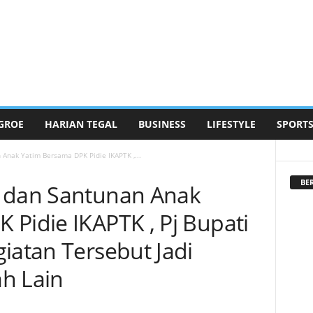
GROE
HARIAN TEGAL
BUSINESS
LIFESTYLE
SPORT
 Anak Yatim Bersama DPK Pidie IKAPTK ,...
BE
a dan Santunan Anak
 Pidie IKAPTK , Pj Bupati
iatan Tersebut Jadi
h Lain