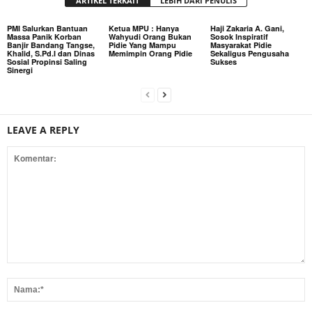
ARTIKEL TERKAIT
LEBIH DARI PENULIS
PMI Salurkan Bantuan
Ketua MPU : Hanya
Haji Zakaria A. Gani,
Massa Panik Korban
Wahyudi Orang Bukan
Sosok Inspiratif
Banjir Bandang Tangse,
Pidie Yang Mampu
Masyarakat Pidie
Khalid, S.Pd.I dan Dinas
Memimpin Orang Pidie
Sekaligus Pengusaha
Sosial Propinsi Saling
Sukses
Sinergi
LEAVE A REPLY