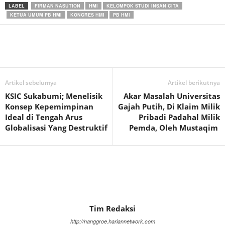
LABEL
FIRMAN NASUTION
HMI
KELOMPOK STUDI INSAN CITA
KETUA UMUM PB HMI
KONGRES HMI
PB HMI
Artikel sebelumya
Artikel berikutnya
KSIC Sukabumi; Menelisik
Akar Masalah Universitas
Konsep Kepemimpinan
Gajah Putih, Di Klaim Milik
Ideal di Tengah Arus
Pribadi Padahal Milik
Globalisasi Yang Destruktif
Pemda, Oleh Mustaqim
Tim Redaksi
http://nanggroe.hariannetwork.com