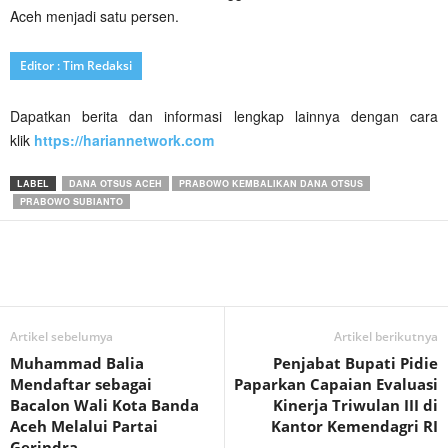
Aceh menjadi satu persen.
Editor : Tim Redaksi
Dapatkan berita dan informasi lengkap lainnya dengan cara
klik
https://hariannetwork.com
LABEL
DANA OTSUS ACEH
PRABOWO KEMBALIKAN DANA OTSUS
PRABOWO SUBIANTO
Artikel sebelumya
Artikel berikutnya
Muhammad Balia
Penjabat Bupati Pidie
Mendaftar sebagai
Paparkan Capaian Evaluasi
Bacalon Wali Kota Banda
Kinerja Triwulan III di
Aceh Melalui Partai
Kantor Kemendagri RI
Gerindra