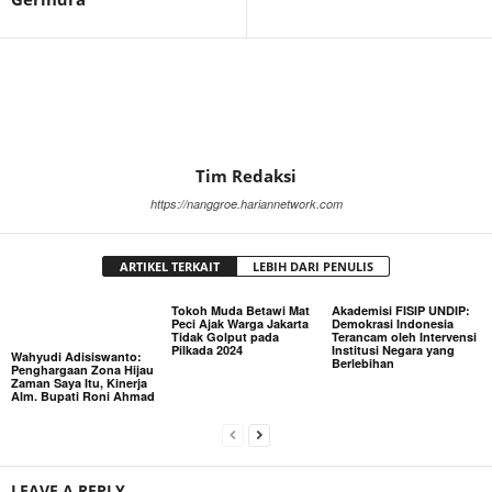
Tim Redaksi
https://nanggroe.hariannetwork.com
ARTIKEL TERKAIT
LEBIH DARI PENULIS
Tokoh Muda Betawi Mat
Akademisi FISIP UNDIP:
Peci Ajak Warga Jakarta
Demokrasi Indonesia
Tidak Golput pada
Terancam oleh Intervensi
Pilkada 2024
Institusi Negara yang
Wahyudi Adisiswanto:
Berlebihan
Penghargaan Zona Hijau
Zaman Saya Itu, Kinerja
Alm. Bupati Roni Ahmad
LEAVE A REPLY