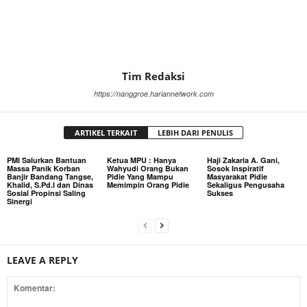
Tim Redaksi
https://nanggroe.hariannetwork.com
ARTIKEL TERKAIT
LEBIH DARI PENULIS
PMI Salurkan Bantuan
Ketua MPU : Hanya
Haji Zakaria A. Gani,
Massa Panik Korban
Wahyudi Orang Bukan
Sosok Inspiratif
Banjir Bandang Tangse,
Pidie Yang Mampu
Masyarakat Pidie
Khalid, S.Pd.I dan Dinas
Memimpin Orang Pidie
Sekaligus Pengusaha
Sosial Propinsi Saling
Sukses
Sinergi
LEAVE A REPLY