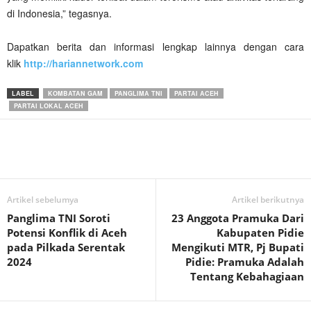
di Indonesia,” tegasnya.
Dapatkan berita dan informasi lengkap lainnya dengan cara
klik
http://hariannetwork.com
LABEL
KOMBATAN GAM
PANGLIMA TNI
PARTAI ACEH
PARTAI LOKAL ACEH
Artikel sebelumya
Artikel berikutnya
Panglima TNI Soroti
23 Anggota Pramuka Dari
Potensi Konflik di Aceh
Kabupaten Pidie
pada Pilkada Serentak
Mengikuti MTR, Pj Bupati
2024
Pidie: Pramuka Adalah
Tentang Kebahagiaan