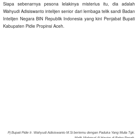
Siapa sebenarnya pesona lelakinya misterius itu, dia adalah
Wahyudi Adisiswanto intelijen senior dari lembaga telik sandi Badan
Intelijen Negara BIN Republik Indonesia yang kini Penjabat Bupati
Kabupaten Pidie Propinsi Aceh.
Pj Bupati Pidie Ir. Wahyudi Adisiswanto M.Si bertemu dengan Paduka Yang Mulia Tgk.
Malik Mahmud Al Haytar di Balng Paseh.