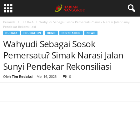
Beranda
BUDAYA
Wahyudi Sebagai Sosok Pemersatu? Simak Narasi Jalan Sunyi
Pendekar Rekonsiliasi
BUDAYA
EDUCATION
HOME
INSPIRATION
NEWS
Wahyudi Sebagai Sosok
Pemersatu? Simak Narasi Jalan
Sunyi Pendekar Rekonsiliasi
Oleh
Tim Redaksi
-
Mei 16, 2023
0