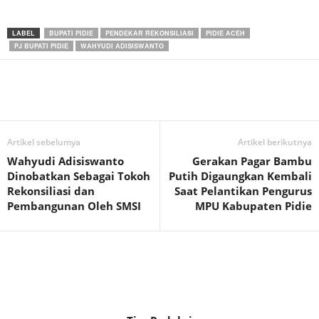
LABEL
BUPATI PIDIE
PENDEKAR REKONSILIASI
PIDIE ACEH
PJ BUPATI PIDIE
WAHYUDI ADISISWANTO
Artikel sebelumya
Artikel berikutnya
Wahyudi Adisiswanto
Gerakan Pagar Bambu
Dinobatkan Sebagai Tokoh
Putih Digaungkan Kembali
Rekonsiliasi dan
Saat Pelantikan Pengurus
Pembangunan Oleh SMSI
MPU Kabupaten Pidie