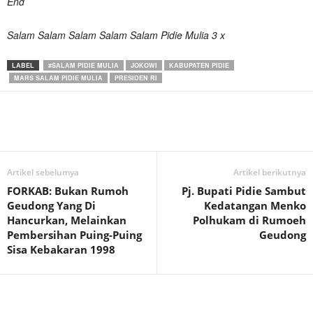
End
Salam Salam Salam Salam Salam Pidie Mulia 3 x
LABEL
#SALAM PIDIE MULIA
JOKOWI
KABUPATEN PIDIE
MARS SALAM PIDIE MULIA
PRESIDEN RI
Artikel sebelumya
Artikel berikutnya
FORKAB: Bukan Rumoh
Pj. Bupati Pidie Sambut
Geudong Yang Di
Kedatangan Menko
Hancurkan, Melainkan
Polhukam di Rumoeh
Pembersihan Puing-Puing
Geudong
Sisa Kebakaran 1998